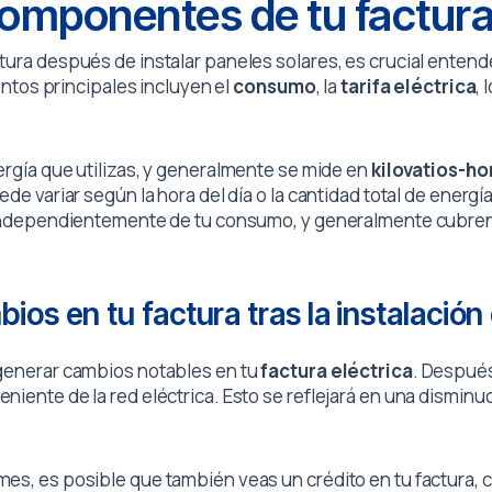
omponentes de tu factura 
tura después de instalar paneles solares, es crucial ente
mentos principales incluyen el
consumo
, la
tarifa eléctrica
, 
nergía que utilizas, y generalmente se mide en
kilovatios-ho
de variar según la hora del día o la cantidad total de energía
 independientemente de tu consumo, y generalmente cubren el
ios en tu factura tras la instalación
 generar cambios notables en tu
factura eléctrica
. Después
iente de la red eléctrica. Esto se reflejará en una disminu
mes, es posible que también veas un crédito en tu factura