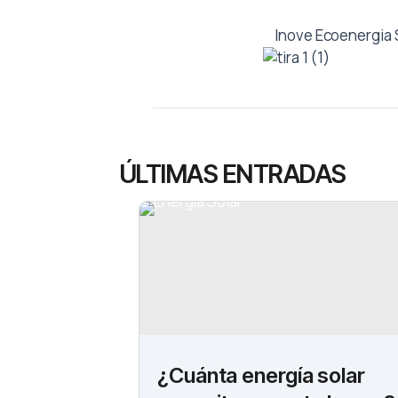
-
r
-
m
f
i
n
Inove Ecoenergia S
ÚLTIMAS ENTRADAS
¿Cuánta energía solar