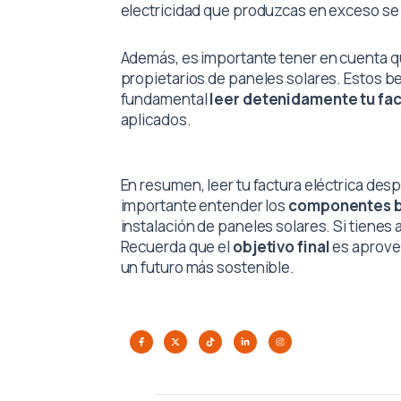
electricidad que produzcas en exceso se ve
Además, es importante tener en cuenta q
propietarios de paneles solares. Estos be
fundamental
leer detenidamente tu fa
aplicados.
En resumen, leer tu factura eléctrica des
importante entender los
componentes b
instalación de paneles solares. Si tiene
Recuerda que el
objetivo final
es aprovec
un futuro más sostenible.
F
X
T
L
I
a
-
i
i
n
c
t
k
n
s
e
w
t
k
t
b
i
o
e
a
o
t
k
d
g
o
t
i
r
k
e
n
a