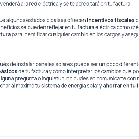
nderá a la red eléctrica y se te acreditará en tu factura.
ue algunos estados o países ofrecen
incentivos fiscales
o
neficios se pueden reflejar en tu factura eléctrica como cr
ctura
para identificar cualquier cambio en los cargos y ase
pués de instalar paneles solares puede ser un poco diferen
ásicos
de tu factura y cómo interpretar los cambios que p
s alguna pregunta o inquietud, no dudes en comunicarte con 
har al máximo tu sistema de energía solar y
ahorrar en tu 