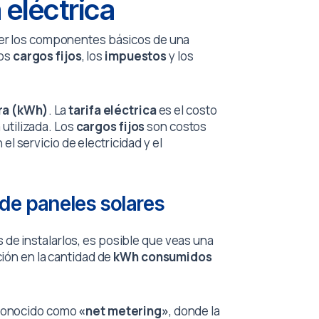
eléctrica
nder los componentes básicos de una
los
cargos fijos
, los
impuestos
y los
ra (kWh)
. La
tarifa eléctrica
es el costo
 utilizada. Los
cargos fijos
son costos
 servicio de electricidad y el
 de paneles solares
 de instalarlos, es posible que veas una
ción en la cantidad de
kWh consumidos
, conocido como
«net metering»
, donde la