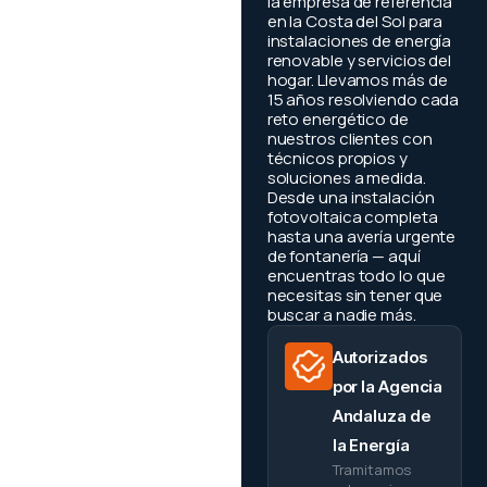
la empresa de referencia
en la Costa del Sol para
instalaciones de energía
renovable y servicios del
hogar. Llevamos más de
15 años resolviendo cada
reto energético de
nuestros clientes con
técnicos propios y
soluciones a medida.
Desde una instalación
fotovoltaica completa
hasta una avería urgente
de fontanería — aquí
encuentras todo lo que
necesitas sin tener que
buscar a nadie más.
Autorizados
por la Agencia
Andaluza de
la Energía
Tramitamos