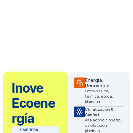
Energía
Inove
Renovable
Fotovoltaica,
térmica, eólica,
Ecoene
biomasa…
Climatización &
rgía
Confort
Aire acondicionado,
calefacción,
EMPRESA
piscinas…