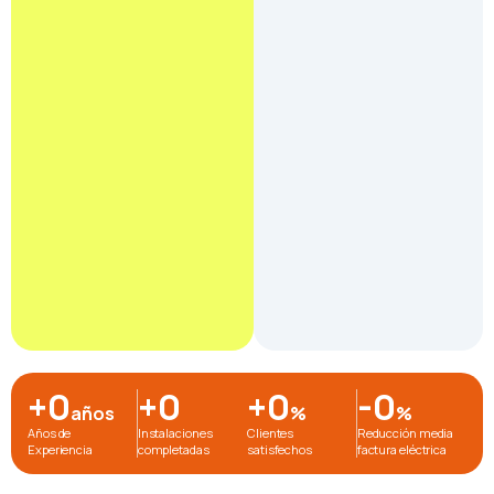
+
0
+
0
+
0
-
0
años
%
%
Años de
Instalaciones
Clientes
Reducción media
Experiencia
completadas
satisfechos
factura eléctrica