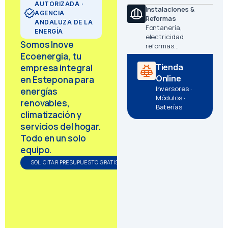
AUTORIZADA ·
Instalaciones &
AGENCIA
Reformas
ANDALUZA DE LA
Fontanería,
ENERGÍA
electricidad,
Somos Inove
reformas…
Ecoenergia, tu
empresa integral
Tienda
Online
en Estepona para
Inversores ·
energías
Módulos ·
renovables,
Baterías
climatización y
servicios del hogar.
Todo en un solo
equipo.
SOLICITAR PRESUPUESTO GRATIS