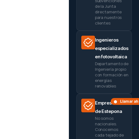
subvenciones
de la Junta
directamente
para nuestros
clientes
Ingenieros
especializados
en fotovoltaica
Departamento de
Ingeniería propio
con formación en
energías
renovables
Llamar ah
Empresa local
de Estepona
No somos
nacionales.
Conocemos
cada tejado de