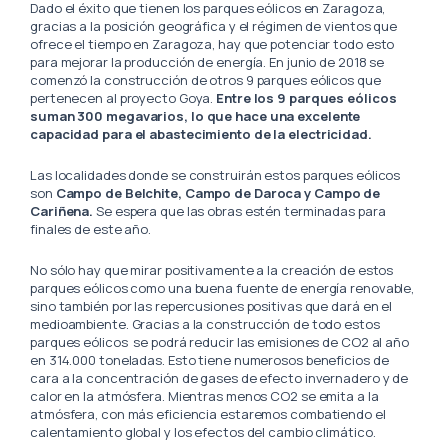
Dado el éxito que tienen los parques eólicos en Zaragoza,
gracias a la posición geográfica y el régimen de vientos que
ofrece el tiempo en Zaragoza, hay que potenciar todo esto
para mejorar la producción de energía. En junio de 2018 se
comenzó la construcción de otros 9 parques eólicos que
pertenecen al proyecto Goya.
Entre los 9 parques eólicos
suman 300 megavarios, lo que hace una excelente
capacidad para el abastecimiento de la electricidad.
Las localidades donde se construirán estos parques eólicos
son
Campo de Belchite, Campo de Daroca y Campo de
Cariñena.
Se espera que las obras estén terminadas para
finales de este año.
No sólo hay que mirar positivamente a la creación de estos
parques eólicos como una buena fuente de energía renovable,
sino también por las repercusiones positivas que dará en el
medioambiente. Gracias a la construcción de todo estos
parques eólicos se podrá reducir las emisiones de CO2 al año
en 314.000 toneladas. Esto tiene numerosos beneficios de
cara a la concentración de gases de efecto invernadero y de
calor en la atmósfera. Mientras menos CO2 se emita a la
atmósfera, con más eficiencia estaremos combatiendo el
calentamiento global y los efectos del cambio climático.