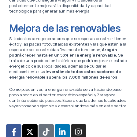
cantidad que conseguirá Aragón y no sabemos si
posteriormente mejorará la disponibilidad y capacidad
tecnológica para generar aún más energía.
Mejora de las renovables
Si todos los aerogeneradores que se esperan construir tienen
éxito y las placas fotovoltaicas existentes y las que están a la
espera de ser construidas finalmente funcionan,
Aragón
podrá crecer hasta en un 58% en la energía renovable.
Se
trata de una producción histórica que podrá mejorar el estado
energético de sus localidades, además de cuidar el
medioambiente.
La inversión de todos estos sectores de
energía renovable supera los 7.000 millones de euros.
Como pueden ver, la energía renovable se va haciendo paso
poco a poco en el sector energético español y Zaragoza
continúa subiendo puestos. Espero que las demás localidades
vayan tomando ejemplo y desarrollándose más en este sector.
F
X
T
L
I
a
-
i
i
n