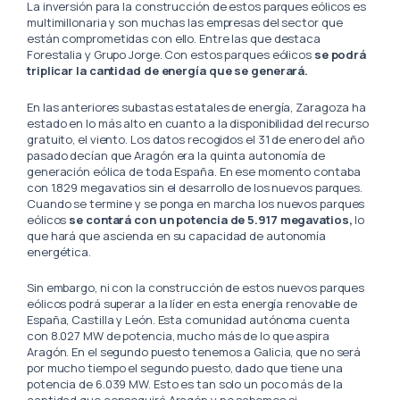
La inversión para la construcción de estos parques eólicos es
multimillonaria y son muchas las empresas del sector que
están comprometidas con ello. Entre las que destaca
Forestalia y Grupo Jorge. Con estos parques eólicos
se podrá
triplicar la cantidad de energía que se generará.
En las anteriores subastas estatales de energía, Zaragoza ha
estado en lo más alto en cuanto a la disponibilidad del recurso
gratuito, el viento. Los datos recogidos el 31 de enero del año
pasado decían que Aragón era la quinta autonomía de
generación eólica de toda España. En ese momento contaba
con 1.829 megavatios sin el desarrollo de los nuevos parques.
Cuando se termine y se ponga en marcha los nuevos parques
eólicos
se contará con un potencia de 5.917 megavatios,
lo
que hará que ascienda en su capacidad de autonomía
energética.
Sin embargo, ni con la construcción de estos nuevos parques
eólicos podrá superar a la líder en esta energía renovable de
España, Castilla y León. Esta comunidad autónoma cuenta
con 8.027 MW de potencia, mucho más de lo que aspira
Aragón. En el segundo puesto tenemos a Galicia, que no será
por mucho tiempo el segundo puesto, dado que tiene una
potencia de 6.039 MW. Esto es tan solo un poco más de la