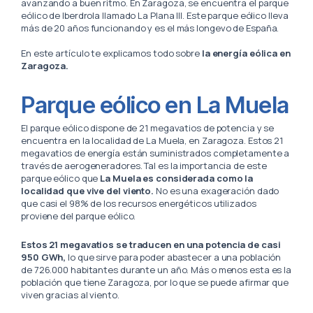
avanzando a buen ritmo. En Zaragoza, se encuentra el parque
eólico de Iberdrola llamado La Plana III. Este parque eólico lleva
más de 20 años funcionando y es el más longevo de España.
En este artículo te explicamos todo sobre
la energía eólica en
Zaragoza.
Parque eólico en La Muela
El parque eólico dispone de 21 megavatios de potencia y se
encuentra en la localidad de La Muela, en Zaragoza. Estos 21
megavatios de energía están suministrados completamente a
través de aerogeneradores. Tal es la importancia de este
parque eólico que
La Muela es considerada como la
localidad que vive del viento.
No es una exageración dado
que casi el 98% de los recursos energéticos utilizados
proviene del parque eólico.
Estos 21 megavatios se traducen en una potencia de casi
950 GWh,
lo que sirve para poder abastecer a una población
de 726.000 habitantes durante un año. Más o menos esta es la
población que tiene Zaragoza, por lo que se puede afirmar que
viven gracias al viento.