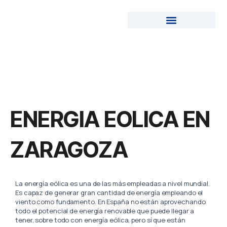
Ir
al
contenido
ENERGÍAS RENOVABLES
ENERGIA EOLICA EN
ZARAGOZA
La energía eólica es una de las más empleadas a nivel mundial.
Es capaz de generar gran cantidad de energía empleando el
viento como fundamento. En España no están aprovechando
todo el potencial de energía renovable que puede llegar a
tener, sobre todo con energía eólica, pero sí que están