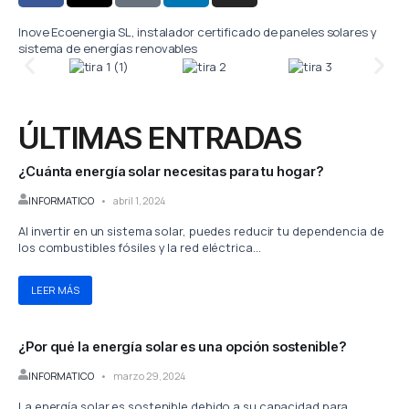
c
t
k
n
s
Inove Ecoenergia SL, instalador certificado de paneles solares y
e
w
t
k
t
sistema de energías renovables
b
i
o
e
a
o
t
k
d
g
o
t
i
r
k
e
n
a
ÚLTIMAS ENTRADAS
-
r
-
m
f
i
¿Cuánta energía solar necesitas para tu hogar?
n
INFORMATICO
abril 1, 2024
Al invertir en un sistema solar, puedes reducir tu dependencia de
los combustibles fósiles y la red eléctrica...
LEER MÁS
¿Por qué la energía solar es una opción sostenible?
INFORMATICO
marzo 29, 2024
La energía solar es sostenible debido a su capacidad para