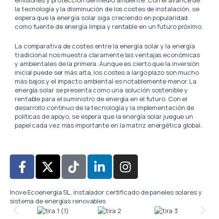
la tecnología y la disminución de los costes de instalación, se
espera que la energía solar siga creciendo en popularidad
como fuente de energía limpia y rentable en un futuro próximo.
La comparativa de costes entre la energía solar y la energía
tradicional nos muestra claramente las ventajas económicas
y ambientales de la primera. Aunque es cierto que la inversión
inicial puede ser más alta, los costes a largo plazo son mucho
más bajos y el impacto ambiental es notablemente menor. La
energía solar se presenta como una solución sostenible y
rentable para el suministro de energía en el futuro. Con el
desarrollo continuo de la tecnología y la implementación de
políticas de apoyo, se espera que la energía solar juegue un
papel cada vez más importante en la matriz energética global.
F
X
T
L
I
a
-
i
i
n
c
t
k
n
s
Inove Ecoenergia SL, instalador certificado de paneles solares y
e
w
t
k
t
sistema de energías renovables
b
i
o
e
a