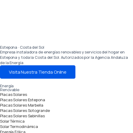
Estepona · Costa del Sol
Empresa instaladora de energías renovables y servicios del hogar en
Estepona y toda la Costa del Sol. Autorizados por la Agencia Andaluza
de la Energía
Visita Nuestra Tienda Online
Energía
Renovable
Placas Solares
Placas Solares Estepona
Placas Solares Marbella
Placas Solares Sotogrande
Placas Solares Sabinillas
Solar Térmica
Solar Termodinámica
Energía Eólica