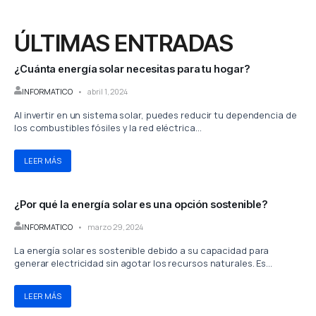
o
t
k
d
g
o
t
i
r
k
e
n
a
ÚLTIMAS ENTRADAS
-
r
-
m
f
i
¿Cuánta energía solar necesitas para tu hogar?
n
INFORMATICO
abril 1, 2024
Al invertir en un sistema solar, puedes reducir tu dependencia de
los combustibles fósiles y la red eléctrica...
LEER MÁS
¿Por qué la energía solar es una opción sostenible?
INFORMATICO
marzo 29, 2024
La energía solar es sostenible debido a su capacidad para
generar electricidad sin agotar los recursos naturales. Es...
LEER MÁS