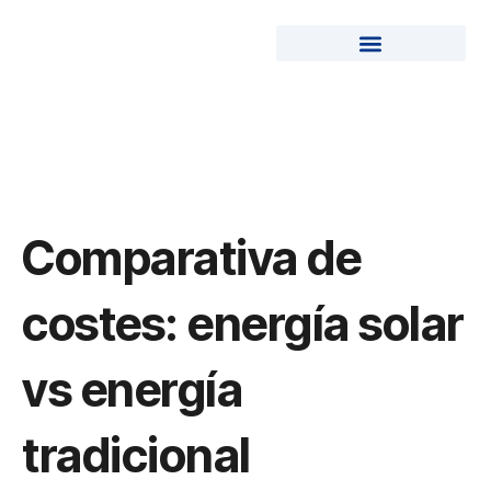
Ir
al
contenido
ENERGÍAS RENOVABLES
Comparativa de
costes: energía solar
vs energía
tradicional