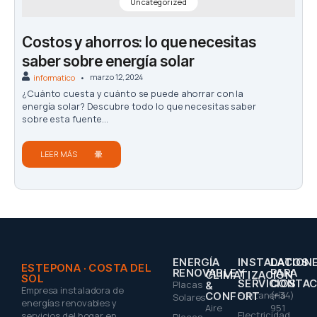
Uncategorized
Costos y ahorros: lo que necesitas
saber sobre energía solar
marzo 12, 2024
informatico
¿Cuánto cuesta y cuánto se puede ahorrar con la
energía solar? Descubre todo lo que necesitas saber
sobre esta fuente...
LEER MÁS
ENERGÍA
INSTALACION
DATOS
ESTEPONA · COSTA DEL
RENOVABLE
Y
PARA
CLIMATIZACIÓN
SOL
SERVICIOS
CONTAC
Placas
&
Empresa instaladora de
Fontanería
(+34)
CONFORT
Solares
energías renovables y
Aire
951
Electricidad
servicios del hogar en