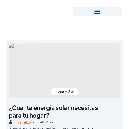
Ir
al
contenido
ENERGÍAS RENOVABLES
Hogar y Uso
¿Cuánta energía solar necesitas
para tu hogar?
abril 1, 2024
informatico
Al invertir en un sistema solar, puedes reducir tu